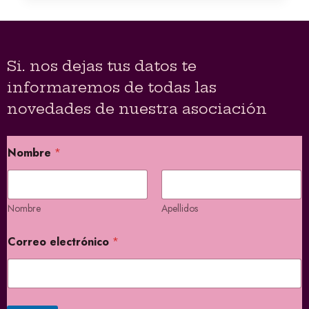
Si. nos dejas tus datos te
informaremos de todas las
novedades de nuestra asociación
*
Nombre
*
C
o
r
r
e
Nombre
Apellidos
o
C
Correo electrónico
*
o
r
r
e
o