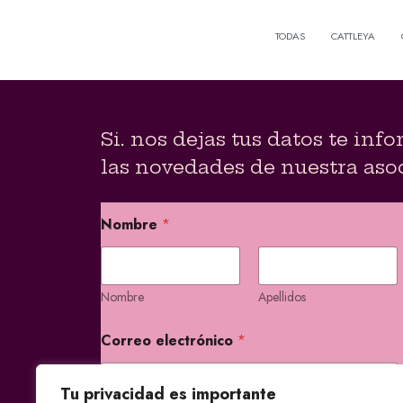
TODAS
CATTLEYA
PHALAEN
Dendrob
Cy
Si. nos dejas tus datos te in
las novedades de nuestra aso
e
Nombre
*
l
e
c
t
r
Nombre
Apellidos
ó
n
Correo electrónico
*
i
c
o
Tu privacidad es importante
N