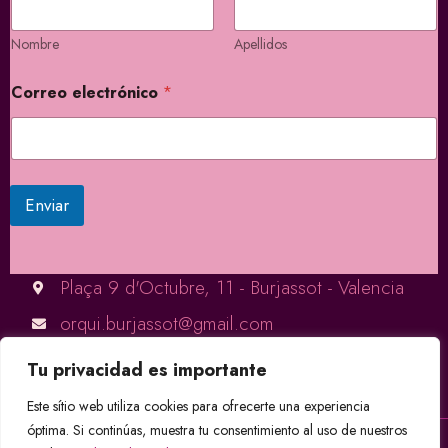
Nombre
Apellidos
N
Correo electrónico
*
o
m
b
r
e
e
Enviar
l
e
c
t
Plaça 9 d'Octubre, 11 - Burjassot - Valencia
r
ó
orqui.burjassot@gmail.com
n
i
+34 645 96 47 81
c
Tu privacidad es importante
o
C
Este sítio web utiliza cookies para ofrecerte una experiencia
o
óptima. Si continúas, muestra tu consentimiento al uso de nuestros
r